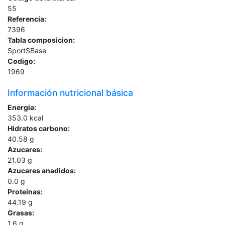
55
Referencia:
7396
Tabla composicion:
SportSBase
Codigo:
1969
Información nutricional básica
Energia:
353.0
kcal
Hidratos carbono:
40.58
g
Azucares:
21.03
g
Azucares anadidos:
0.0
g
Proteinas:
44.19
g
Grasas:
1.6
g