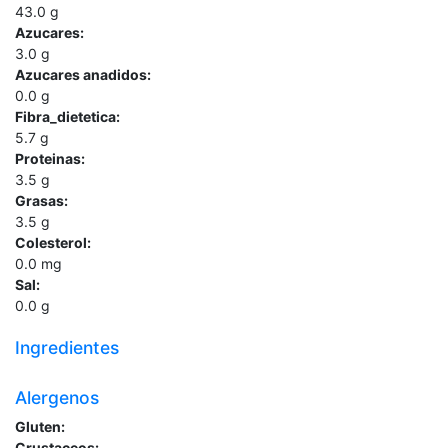
43.0
g
Azucares:
3.0
g
Azucares anadidos:
0.0
g
Fibra_dietetica:
5.7
g
Proteinas:
3.5
g
Grasas:
3.5
g
Colesterol:
0.0
mg
Sal:
0.0
g
Ingredientes
Alergenos
Gluten:
Crustaceos: