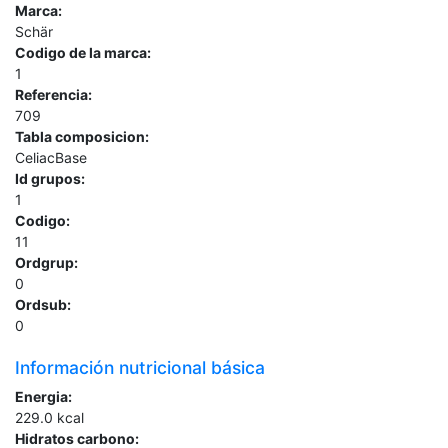
Marca:
Schär
Codigo de la marca:
1
Referencia:
709
Tabla composicion:
CeliacBase
Id grupos:
1
Codigo:
11
Ordgrup:
0
Ordsub:
0
Información nutricional básica
Energia:
229.0
kcal
Hidratos carbono: