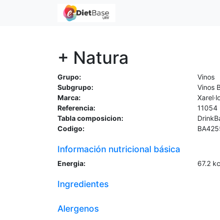
+ Natura
Grupo:
Vinos
Subgrupo:
Vinos 
Marca:
Xarel·l
Referencia:
11054
Tabla composicion:
DrinkB
Codigo:
BA425
Información nutricional básica
Energia:
67.2
kc
Ingredientes
Alergenos