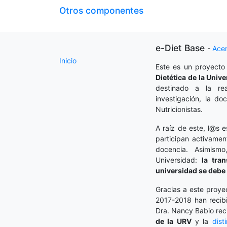
Otros componentes
e-Diet Base
-
Ace
Inicio
Este es un proyecto
Dietética
de la Unive
destinado a la rea
investigación, la do
Nutricionistas.
A raíz de este, l@s e
participan activamen
docencia. Asimism
Universidad:
la tra
universidad se debe 
Gracias a este proye
2017-2018 han recibi
Dra. Nancy Babio rec
de la URV
y la
dist