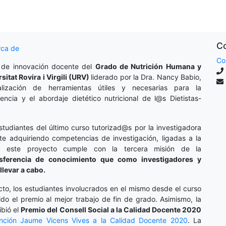
Co
rca de
Co
 de innovación docente del
Grado de Nutrición Humana y
rsitat Rovira i Virgili (URV)
liderado por la Dra. Nancy Babio,
lización de herramientas útiles y necesarias para la
cencia y el abordaje dietético nutricional de l@s Dietistas-
studiantes del último curso tutorizad@s por la investigadora
te adquiriendo competencias de investigación, ligadas a la
o, este proyecto cumple con la tercera misión de la
nsferencia de conocimiento que como investigadores y
llevar a cabo.
cto, los estudiantes involucrados en el mismo desde el curso
do el premio al mejor trabajo de fin de grado. Asimismo, la
ibió el
Premio del Consell Social a la Calidad Docente 2020
inción
Jaume Vicens Vives a la Calidad Docente 2020
. La