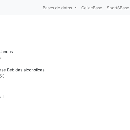
Bases de datos
CeliacBase
SportSBase
Blancos
o.
ase Bebidas alcoholicas
53
al