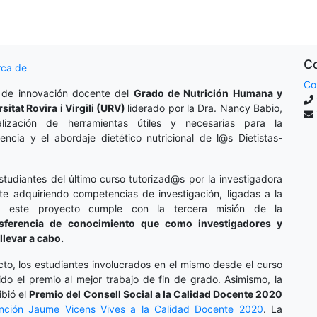
Co
rca de
Co
 de innovación docente del
Grado de Nutrición Humana y
rsitat Rovira i Virgili (URV)
liderado por la Dra. Nancy Babio,
lización de herramientas útiles y necesarias para la
cencia y el abordaje dietético nutricional de l@s Dietistas-
studiantes del último curso tutorizad@s por la investigadora
te adquiriendo competencias de investigación, ligadas a la
o, este proyecto cumple con la tercera misión de la
nsferencia de conocimiento que como investigadores y
llevar a cabo.
cto, los estudiantes involucrados en el mismo desde el curso
do el premio al mejor trabajo de fin de grado. Asimismo, la
ibió el
Premio del Consell Social a la Calidad Docente 2020
inción
Jaume Vicens Vives a la Calidad Docente 2020
. La