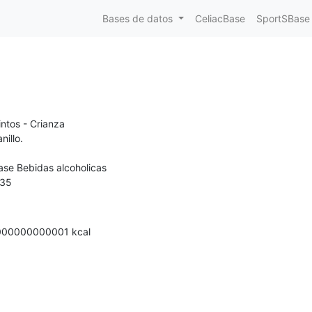
Bases de datos
CeliacBase
SportSBase
intos - Crianza
nillo.
ase Bebidas alcoholicas
35
000000000001
kcal