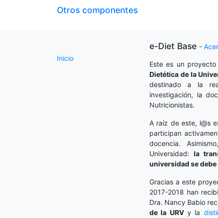
Otros componentes
e-Diet Base
-
Ace
Inicio
Este es un proyecto
Dietética
de la Unive
destinado a la rea
investigación, la do
Nutricionistas.
A raíz de este, l@s e
participan activamen
docencia. Asimism
Universidad:
la tra
universidad se debe 
Gracias a este proye
2017-2018 han recibi
Dra. Nancy Babio rec
de la URV
y la
dist