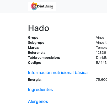
Hado
Grupo:
Vinos
Subgrupo:
Vinos t
Marca:
Tempra
Referencia:
12836
Tabla composicion:
DrinkB
Codigo:
BA443
Información nutricional básica
Energia:
75.60
Ingredientes
Alergenos