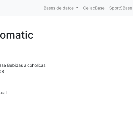
Bases de datos
CeliacBase
SportSBase
romatic
ase Bebidas alcoholicas
08
kcal