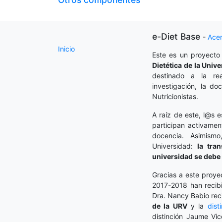
e-Diet Base
-
Ace
Inicio
Este es un proyecto
Dietética
de la Unive
destinado a la rea
investigación, la do
Nutricionistas.
A raíz de este, l@s e
participan activamen
docencia. Asimism
Universidad:
la tra
universidad se debe 
Gracias a este proye
2017-2018 han recibi
Dra. Nancy Babio rec
de la URV
y la
dist
distinción Jaume Vic