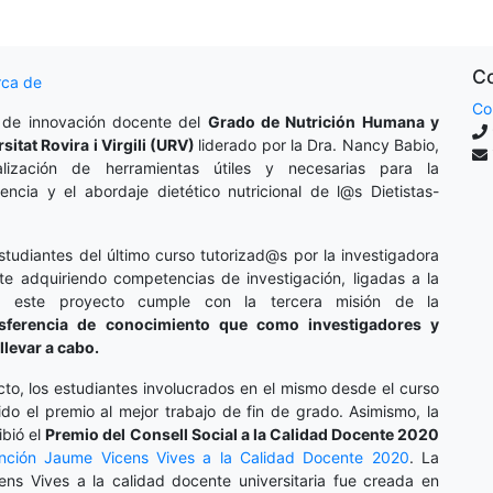
Co
rca de
Co
 de innovación docente del
Grado de Nutrición Humana y
rsitat Rovira i Virgili (URV)
liderado por la Dra. Nancy Babio,
lización de herramientas útiles y necesarias para la
cencia y el abordaje dietético nutricional de l@s Dietistas-
studiantes del último curso tutorizad@s por la investigadora
te adquiriendo competencias de investigación, ligadas a la
o, este proyecto cumple con la tercera misión de la
nsferencia de conocimiento que como investigadores y
llevar a cabo.
cto, los estudiantes involucrados en el mismo desde el curso
do el premio al mejor trabajo de fin de grado. Asimismo, la
ibió el
Premio del Consell Social a la Calidad Docente 2020
inción
Jaume Vicens Vives a la Calidad Docente 2020
. La
ens Vives a la calidad docente universitaria fue creada en