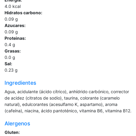
4.0
kcal
Hidratos carbono:
0.09
g
Azucares:
0.09
g
Proteinas:
0.4
g
Grasas:
0.0
g
Sal:
0.23
g
Ingredientes
Agua, acidulante (ácido cítrico), anhídrido carbónico, corrector
de acidez (citratos de sodio), taurina, colorante (caramelo
natural), edulcorantes (acesulfamo K, aspartamo), aroma
(cafeína), niacina, ácido pantoténico, vitamina B6, vitamina B12.
Alergenos
Gluten: