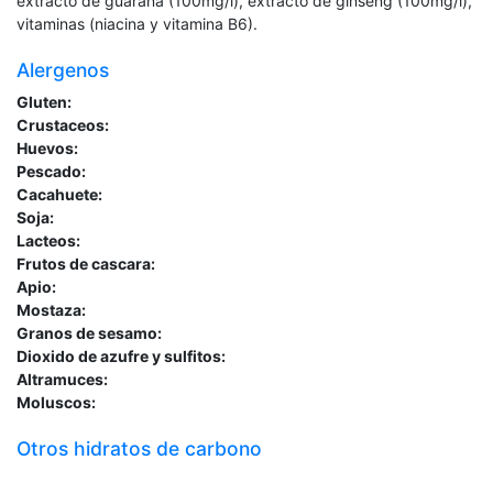
extracto de guaraná (100mg/l), extracto de ginseng (100mg/l),
vitaminas (niacina y vitamina B6).
Alergenos
Gluten:
Crustaceos:
Huevos:
Pescado:
Cacahuete:
Soja:
Lacteos:
Frutos de cascara:
Apio:
Mostaza:
Granos de sesamo:
Dioxido de azufre y sulfitos:
Altramuces:
Moluscos:
Otros hidratos de carbono