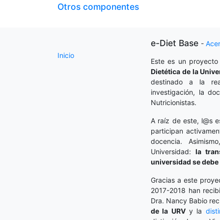
Otros componentes
e-Diet Base
-
Ace
Inicio
Este es un proyecto
Dietética
de la Unive
destinado a la rea
investigación, la do
Nutricionistas.
A raíz de este, l@s e
participan activamen
docencia. Asimism
Universidad:
la tra
universidad se debe 
Gracias a este proye
2017-2018 han recibi
Dra. Nancy Babio rec
de la URV
y la
dist