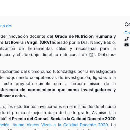
Co
rca de
Co
 de innovación docente del
Grado de Nutrición Humana y
rsitat Rovira i Virgili (URV)
liderado por la Dra. Nancy Babio,
lización de herramientas útiles y necesarias para la
cencia y el abordaje dietético nutricional de l@s Dietistas-
studiantes del último curso tutorizad@s por la investigadora
te adquiriendo competencias de investigación, ligadas a la
o, este proyecto cumple con la tercera misión de la
nsferencia de conocimiento que como investigadores y
llevar a cabo.
cto, los estudiantes involucrados en el mismo desde el curso
do el premio al mejor trabajo de fin de grado. Asimismo, la
ibió el
Premio del Consell Social a la Calidad Docente 2020
inción
Jaume Vicens Vives a la Calidad Docente 2020
. La