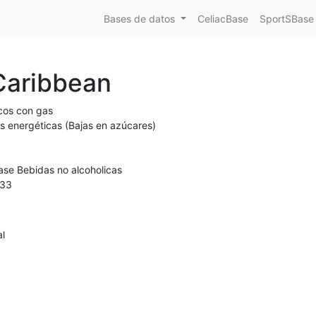
Bases de datos
CeliacBase
SportSBase
Caribbean
cos con gas
s energéticas (Bajas en azúcares)
ase Bebidas no alcoholicas
33
al