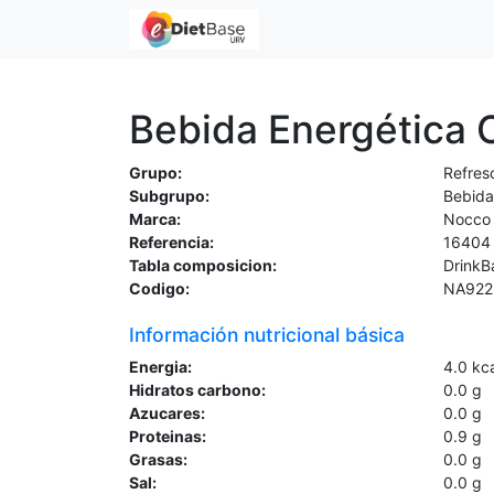
Bebida Energética 
Grupo:
Refres
Subgrupo:
Bebida
Marca:
Nocco
Referencia:
16404
Tabla composicion:
DrinkB
Codigo:
NA922
Información nutricional básica
Energia:
4.0
kc
Hidratos carbono:
0.0
g
Azucares:
0.0
g
Proteinas:
0.9
g
Grasas:
0.0
g
Sal:
0.0
g