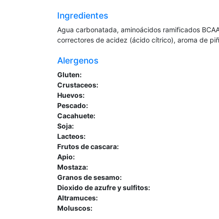
Ingredientes
Agua carbonatada, aminoácidos ramificados BCAA (I-l
correctores de acidez (ácido cítrico), aroma de pi
Alergenos
Gluten:
Crustaceos:
Huevos:
Pescado:
Cacahuete:
Soja:
Lacteos:
Frutos de cascara:
Apio:
Mostaza:
Granos de sesamo:
Dioxido de azufre y sulfitos:
Altramuces:
Moluscos: