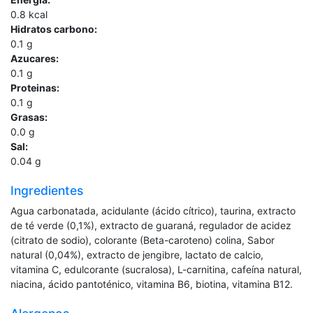
0.8
kcal
Hidratos carbono:
0.1
g
Azucares:
0.1
g
Proteinas:
0.1
g
Grasas:
0.0
g
Sal:
0.04
g
Ingredientes
Agua carbonatada, acidulante (ácido cítrico), taurina, extracto
de té verde (0,1%), extracto de guaraná, regulador de acidez
(citrato de sodio), colorante (Beta-caroteno) colina, Sabor
natural (0,04%), extracto de jengibre, lactato de calcio,
vitamina C, edulcorante (sucralosa), L-carnitina, cafeína natural,
niacina, ácido pantoténico, vitamina B6, biotina, vitamina B12.