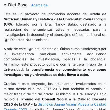
e-Diet Base
-
Acerca de
Este es un proyecto de innovación docente del
Grado de
Nutrición Humana y Dietética
de la Universitat Rovira i Virgili
(URV)
liderado por la Dra. Nancy Babio, destinado a la
realización de herramientas útiles y necesarias para la
investigación, la docencia y el abordaje dietético nutricional de
l@s Dietistas-Nutricionistas.
A raíz de este, l@s estudiantes del último curso tutorizad@s por
la investigadora participan activamente adquiriendo
competencias de investigación, ligadas a la docencia.
Asimismo, este proyecto cumple con la tercera misión de la
Universidad:
la transferencia de conocimiento que como
investigadores y universidad se debe llevar a cabo.
Gracias a este proyecto, los estudiantes involucrados en el
mismo desde el curso 2017-2018 han recibido el premio al
mejor trabajo de fin de grado. Asimismo, la Dra. Nancy Babio
recibió el
Premio del Consell Social a la Calidad Docente
2020
de la URV
y la
distinción
Jaume Vicens Vives a la Calidad
Docente 2020
. La distinción Jaume Vicens Vives a la calidad