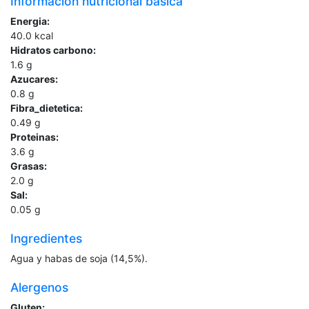
Información nutricional básica
Energia:
40.0
kcal
Hidratos carbono:
1.6
g
Azucares:
0.8
g
Fibra_dietetica:
0.49
g
Proteinas:
3.6
g
Grasas:
2.0
g
Sal:
0.05
g
Ingredientes
Agua y habas de soja (14,5%).
Alergenos
Gluten: