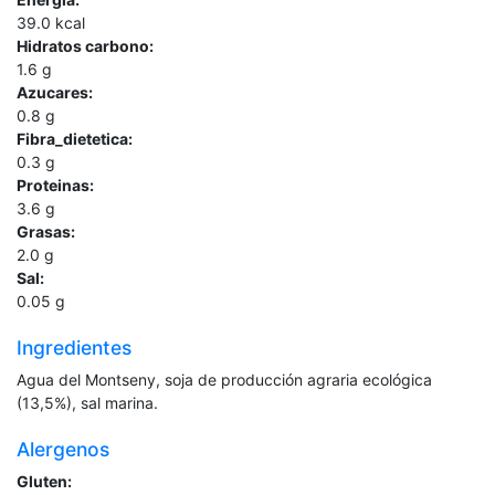
39.0
kcal
Hidratos carbono:
1.6
g
Azucares:
0.8
g
Fibra_dietetica:
0.3
g
Proteinas:
3.6
g
Grasas:
2.0
g
Sal:
0.05
g
Ingredientes
Agua del Montseny, soja de producción agraria ecológica
(13,5%), sal marina.
Alergenos
Gluten: