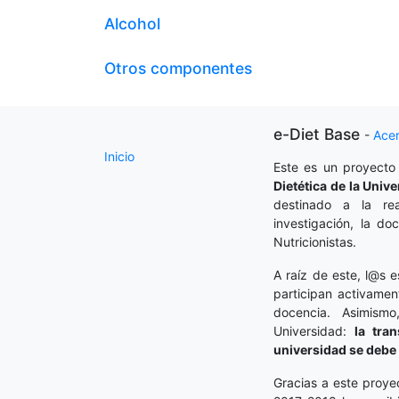
Alcohol
Otros componentes
e-Diet Base
-
Ace
Inicio
Este es un proyecto
Dietética
de la Unive
destinado a la rea
investigación, la do
Nutricionistas.
A raíz de este, l@s e
participan activamen
docencia. Asimism
Universidad:
la tra
universidad se debe 
Gracias a este proye