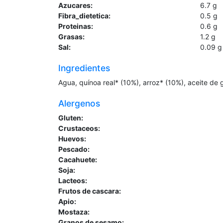
Azucares:
6.7
g
Fibra_dietetica:
0.5
g
Proteinas:
0.6
g
Grasas:
1.2
g
Sal:
0.09
g
Ingredientes
Agua, quínoa real* (10%), arroz* (10%), aceite de g
Alergenos
Gluten:
Crustaceos:
Huevos:
Pescado:
Cacahuete:
Soja:
Lacteos:
Frutos de cascara:
Apio:
Mostaza:
Granos de sesamo: