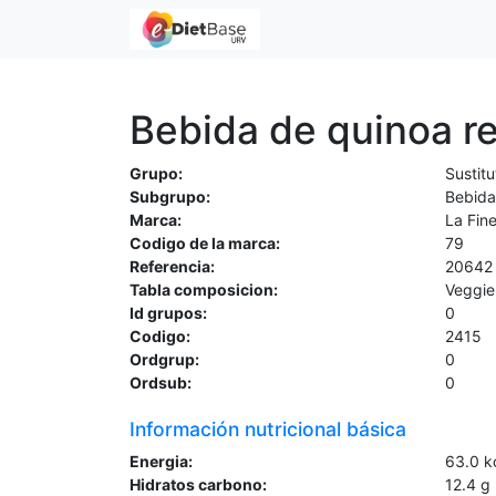
Bebida de quinoa re
Grupo:
Sustitu
Subgrupo:
Bebida
Marca:
La Fine
Codigo de la marca:
79
Referencia:
20642
Tabla composicion:
Veggie
Id grupos:
0
Codigo:
2415
Ordgrup:
0
Ordsub:
0
Información nutricional básica
Energia:
63.0
k
Hidratos carbono:
12.4
g