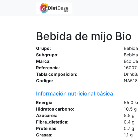
Bebida de mijo Bio
Grupo:
Bebida
Subgrupo:
Bebida
Marca:
Eco Ce
Referencia:
16007
Tabla composicion:
DrinkB
Codigo:
NA518
Información nutricional básica
Energia:
55.0
k
Hidratos carbono:
10.5
g
Azucares:
5.5
g
Fibra_dietetica:
0.4
g
Proteinas:
0.7
g
Grasas:
1.1
g