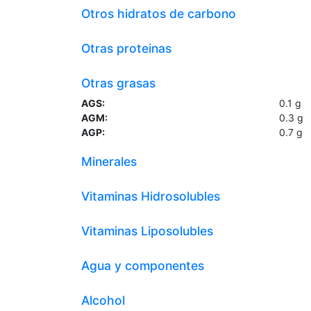
Otros hidratos de carbono
Otras proteinas
Otras grasas
AGS:
0.1
g
AGM:
0.3
g
AGP:
0.7
g
Minerales
Vitaminas Hidrosolubles
Vitaminas Liposolubles
Agua y componentes
Alcohol