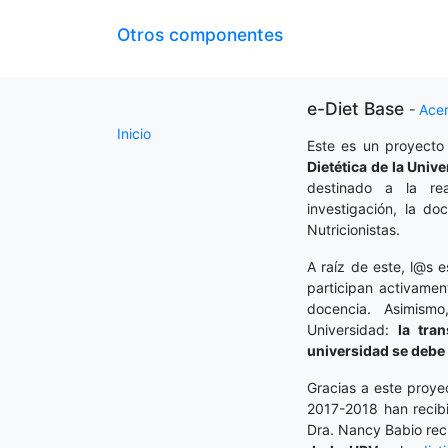
Otros componentes
e-Diet Base
-
Ace
Inicio
Este es un proyecto
Dietética
de la Unive
destinado a la rea
investigación, la do
Nutricionistas.
A raíz de este, l@s e
participan activamen
docencia. Asimism
Universidad:
la tra
universidad se debe 
Gracias a este proye
2017-2018 han recibi
Dra. Nancy Babio rec