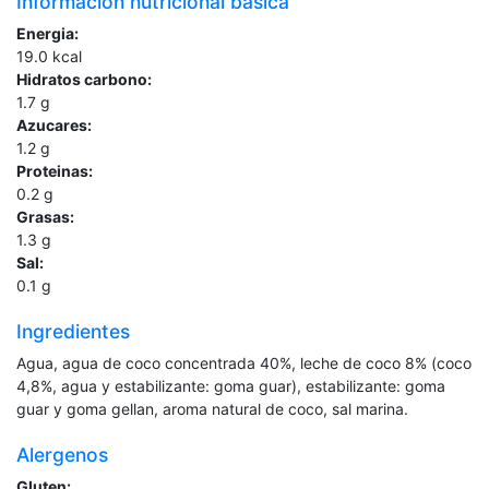
Información nutricional básica
Energia:
19.0
kcal
Hidratos carbono:
1.7
g
Azucares:
1.2
g
Proteinas:
0.2
g
Grasas:
1.3
g
Sal:
0.1
g
Ingredientes
Agua, agua de coco concentrada 40%, leche de coco 8% (coco
4,8%, agua y estabilizante: goma guar), estabilizante: goma
guar y goma gellan, aroma natural de coco, sal marina.
Alergenos
Gluten: