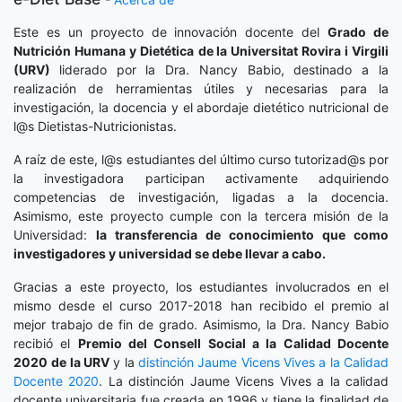
Este es un proyecto de innovación docente del
Grado de
Nutrición Humana y Dietética
de la Universitat Rovira i Virgili
(URV)
liderado por la Dra. Nancy Babio, destinado a la
realización de herramientas útiles y necesarias para la
investigación, la docencia y el abordaje dietético nutricional de
l@s Dietistas-Nutricionistas.
A raíz de este, l@s estudiantes del último curso tutorizad@s por
la investigadora participan activamente adquiriendo
competencias de investigación, ligadas a la docencia.
Asimismo, este proyecto cumple con la tercera misión de la
Universidad:
la transferencia de conocimiento que como
investigadores y universidad se debe llevar a cabo.
Gracias a este proyecto, los estudiantes involucrados en el
mismo desde el curso 2017-2018 han recibido el premio al
mejor trabajo de fin de grado. Asimismo, la Dra. Nancy Babio
recibió el
Premio del Consell Social a la Calidad Docente
2020
de la URV
y la
distinción
Jaume Vicens Vives a la Calidad
Docente 2020
. La distinción Jaume Vicens Vives a la calidad
docente universitaria fue creada en 1996 y tiene la finalidad de