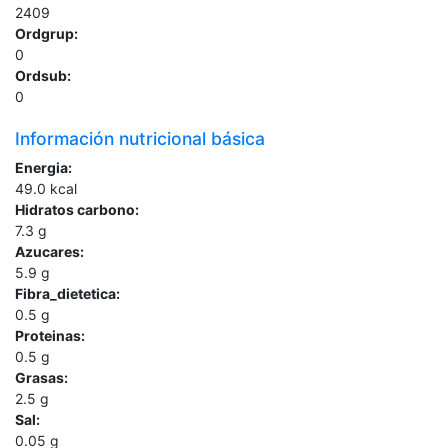
2409
Ordgrup:
0
Ordsub:
0
Información nutricional básica
Energia:
49.0
kcal
Hidratos carbono:
7.3
g
Azucares:
5.9
g
Fibra_dietetica:
0.5
g
Proteinas:
0.5
g
Grasas:
2.5
g
Sal:
0.05
g