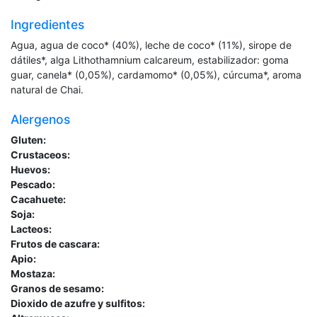
Ingredientes
Agua, agua de coco* (40%), leche de coco* (11%), sirope de
dátiles*, alga Lithothamnium calcareum, estabilizador: goma
guar, canela* (0,05%), cardamomo* (0,05%), cúrcuma*, aroma
natural de Chai.
Alergenos
Gluten:
Crustaceos:
Huevos:
Pescado:
Cacahuete:
Soja:
Lacteos:
Frutos de cascara:
Apio:
Mostaza:
Granos de sesamo:
Dioxido de azufre y sulfitos: