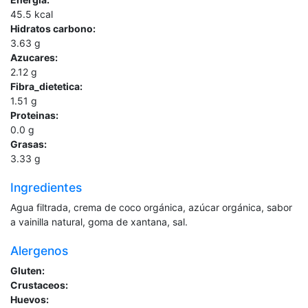
45.5
kcal
Hidratos carbono:
3.63
g
Azucares:
2.12
g
Fibra_dietetica:
1.51
g
Proteinas:
0.0
g
Grasas:
3.33
g
Ingredientes
Agua filtrada, crema de coco orgánica, azúcar orgánica, sabor
a vainilla natural, goma de xantana, sal.
Alergenos
Gluten:
Crustaceos:
Huevos: