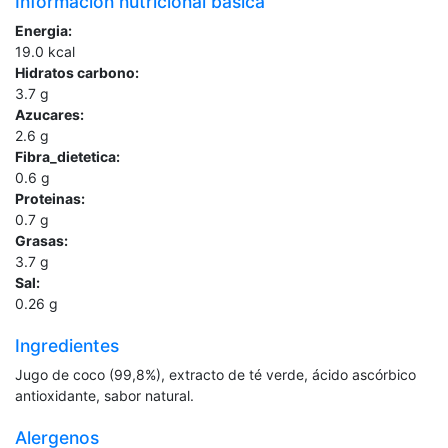
Información nutricional básica
Energia:
19.0
kcal
Hidratos carbono:
3.7
g
Azucares:
2.6
g
Fibra_dietetica:
0.6
g
Proteinas:
0.7
g
Grasas:
3.7
g
Sal:
0.26
g
Ingredientes
Jugo de coco (99,8%), extracto de té verde, ácido ascórbico
antioxidante, sabor natural.
Alergenos