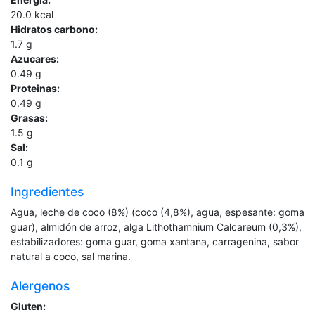
20.0
kcal
Hidratos carbono:
1.7
g
Azucares:
0.49
g
Proteinas:
0.49
g
Grasas:
1.5
g
Sal:
0.1
g
Ingredientes
Agua, leche de coco (8%) (coco (4,8%), agua, espesante: goma
guar), almidón de arroz, alga Lithothamnium Calcareum (0,3%),
estabilizadores: goma guar, goma xantana, carragenina, sabor
natural a coco, sal marina.
Alergenos
Gluten: