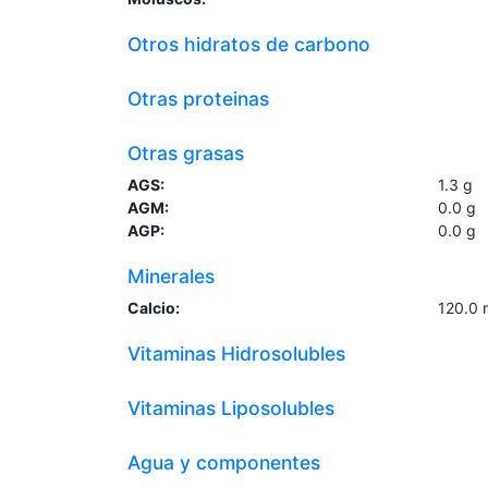
Otros hidratos de carbono
Otras proteinas
Otras grasas
AGS:
1.3
g
AGM:
0.0
g
AGP:
0.0
g
Minerales
Calcio:
120.0
Vitaminas Hidrosolubles
Vitaminas Liposolubles
Agua y componentes