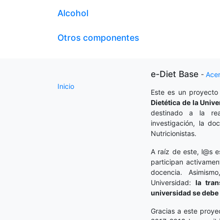
Alcohol
Otros componentes
e-Diet Base
-
Ace
Inicio
Este es un proyecto
Dietética
de la Unive
destinado a la rea
investigación, la do
Nutricionistas.
A raíz de este, l@s e
participan activamen
docencia. Asimism
Universidad:
la tra
universidad se debe 
Gracias a este proye