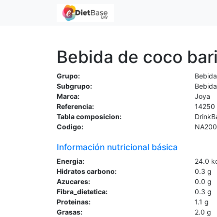
Bebida de coco bar
Grupo:
Bebida
Subgrupo:
Bebida
Marca:
Joya
Referencia:
14250
Tabla composicion:
DrinkB
Codigo:
NA200
Información nutricional básica
Energia:
24.0
k
Hidratos carbono:
0.3
g
Azucares:
0.0
g
Fibra_dietetica:
0.3
g
Proteinas:
1.1
g
Grasas:
2.0
g