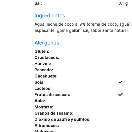
Sal:
0.1
g
Ingredientes
Agua, leche de coco al 9% (crema de coco, agua), f
espesante: goma gellan; sal, saborizante natural.
Alergenos
Gluten:
Crustaceos:
Huevos:
Pescado:
Cacahuete:
Soja:
Lacteos:
Frutos de cascara:
Apio:
Mostaza:
Granos de sesamo:
Dioxido de azufre y sulfitos:
Altramuces:
Moluscos: