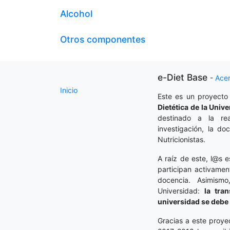
Alcohol
Otros componentes
e-Diet Base
-
Ace
Inicio
Este es un proyecto
Dietética
de la Unive
destinado a la rea
investigación, la do
Nutricionistas.
A raíz de este, l@s e
participan activamen
docencia. Asimism
Universidad:
la tra
universidad se debe 
Gracias a este proye