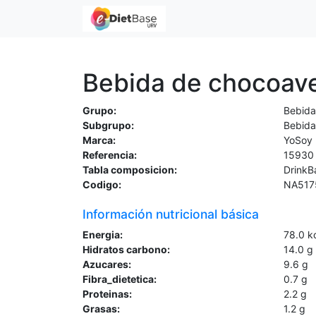
Bebida de chocoav
Grupo:
Bebida
Subgrupo:
Bebida
Marca:
YoSoy
Referencia:
15930
Tabla composicion:
DrinkB
Codigo:
NA517
Información nutricional básica
Energia:
78.0
k
Hidratos carbono:
14.0
g
Azucares:
9.6
g
Fibra_dietetica:
0.7
g
Proteinas:
2.2
g
Grasas:
1.2
g