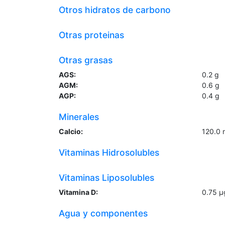
Otros hidratos de carbono
Otras proteinas
Otras grasas
AGS:
0.2
g
AGM:
0.6
g
AGP:
0.4
g
Minerales
Calcio:
120.0
Vitaminas Hidrosolubles
Vitaminas Liposolubles
Vitamina D:
0.75
µ
Agua y componentes