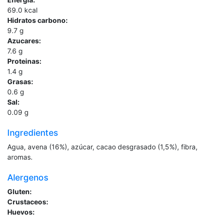
69.0
kcal
Hidratos carbono:
9.7
g
Azucares:
7.6
g
Proteinas:
1.4
g
Grasas:
0.6
g
Sal:
0.09
g
Ingredientes
Agua, avena (16%), azúcar, cacao desgrasado (1,5%), fibra,
aromas.
Alergenos
Gluten:
Crustaceos:
Huevos: