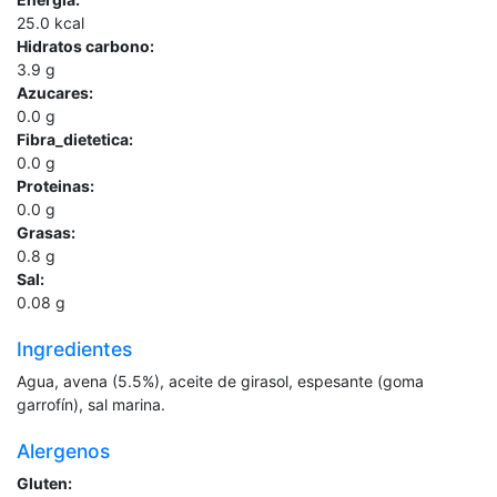
25.0
kcal
Hidratos carbono:
3.9
g
Azucares:
0.0
g
Fibra_dietetica:
0.0
g
Proteinas:
0.0
g
Grasas:
0.8
g
Sal:
0.08
g
Ingredientes
Agua, avena (5.5%), aceite de girasol, espesante (goma
garrofín), sal marina.
Alergenos
Gluten: