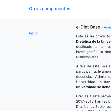
Otros componentes
e-Diet Base
-
Ace
Inicio
Este es un proyecto
Dietética
de la Unive
destinado a la rea
investigación, la do
Nutricionistas.
A raíz de este, l@s e
participan activamen
docencia. Asimism
Universidad:
la tra
universidad se debe 
Gracias a este proye
2017-2018 han recibi
Dra. Nancy Babio rec