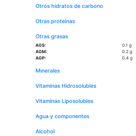
Otros hidratos de carbono
Otras proteinas
Otras grasas
AGS:
0.1
g
AGM:
0.2
g
AGP:
0.4
g
Minerales
Vitaminas Hidrosolubles
Vitaminas Liposolubles
Agua y componentes
Alcohol