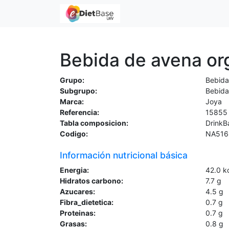
Bebida de avena or
Grupo:
Bebida
Subgrupo:
Bebida
Marca:
Joya
Referencia:
15855
Tabla composicion:
DrinkB
Codigo:
NA516
Información nutricional básica
Energia:
42.0
k
Hidratos carbono:
7.7
g
Azucares:
4.5
g
Fibra_dietetica:
0.7
g
Proteinas:
0.7
g
Grasas:
0.8
g