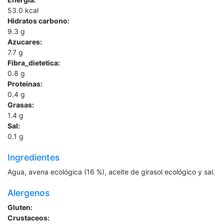
53.0
kcal
Hidratos carbono:
9.3
g
Azucares:
7.7
g
Fibra_dietetica:
0.8
g
Proteinas:
0.4
g
Grasas:
1.4
g
Sal:
0.1
g
Ingredientes
Agua, avena ecológica (16 %), aceite de girasol ecológico y sal.
Alergenos
Gluten:
Crustaceos: