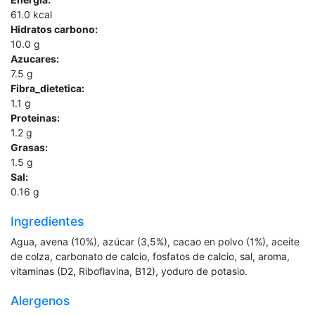
61.0
kcal
Hidratos carbono:
10.0
g
Azucares:
7.5
g
Fibra_dietetica:
1.1
g
Proteinas:
1.2
g
Grasas:
1.5
g
Sal:
0.16
g
Ingredientes
Agua, avena (10%), azúcar (3,5%), cacao en polvo (1%), aceite
de colza, carbonato de calcio, fosfatos de calcio, sal, aroma,
vitaminas (D2, Riboflavina, B12), yoduro de potasio.
Alergenos