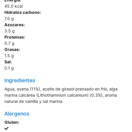
45.0
kcal
Hidratos carbono:
7.0
g
Azucares:
3.5
g
Proteinas:
0.7
g
Grasas:
1.5
g
Sal:
0.1
g
Ingredientes
Agua, avena (11%), aceite de girasol prensado en frío, alga
marina calcárea (Lithothamnium calcareum) (0.3%), aroma
natural de vainilla y sal marina.
Alergenos
Gluten: