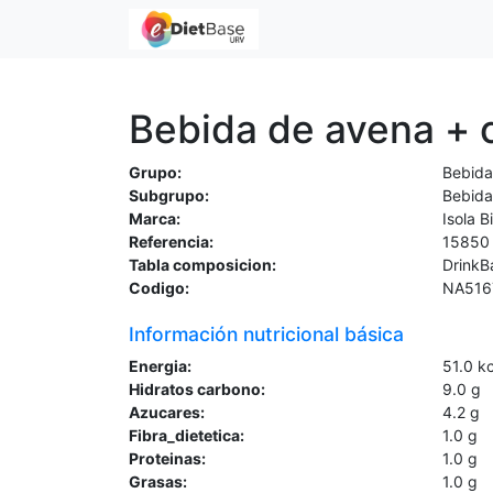
Bebida de avena + c
Grupo:
Bebida
Subgrupo:
Bebida
Marca:
Isola B
Referencia:
15850
Tabla composicion:
DrinkB
Codigo:
NA516
Información nutricional básica
Energia:
51.0
kc
Hidratos carbono:
9.0
g
Azucares:
4.2
g
Fibra_dietetica:
1.0
g
Proteinas:
1.0
g
Grasas:
1.0
g