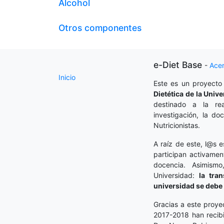
Alcohol
Otros componentes
e-Diet Base
-
Ace
Inicio
Este es un proyecto
Dietética
de la Unive
destinado a la rea
investigación, la do
Nutricionistas.
A raíz de este, l@s e
participan activamen
docencia. Asimism
Universidad:
la tra
universidad se debe 
Gracias a este proye
2017-2018 han recibi