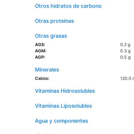
Otros hidratos de carbono
Otras proteinas
Otras grasas
AGS:
0.2
g
AGM:
0.3
g
AGP:
0.5
g
Minerales
Calcio:
120.0
Vitaminas Hidrosolubles
Vitaminas Liposolubles
Agua y componentes