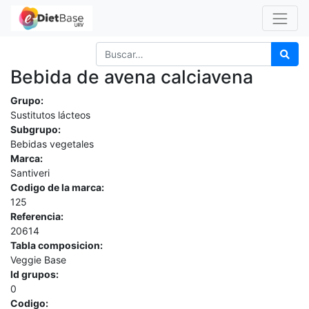
Bebida de avena calciavena
Grupo:
Sustitutos lácteos
Subgrupo:
Bebidas vegetales
Marca:
Santiveri
Codigo de la marca:
125
Referencia:
20614
Tabla composicion:
Veggie Base
Id grupos:
0
Codigo: