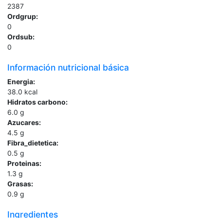
2387
Ordgrup:
0
Ordsub:
0
Información nutricional básica
Energia:
38.0
kcal
Hidratos carbono:
6.0
g
Azucares:
4.5
g
Fibra_dietetica:
0.5
g
Proteinas:
1.3
g
Grasas:
0.9
g
Ingredientes