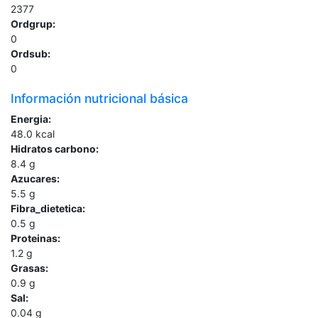
2377
Ordgrup:
0
Ordsub:
0
Información nutricional básica
Energia:
48.0
kcal
Hidratos carbono:
8.4
g
Azucares:
5.5
g
Fibra_dietetica:
0.5
g
Proteinas:
1.2
g
Grasas:
0.9
g
Sal:
0.04
g