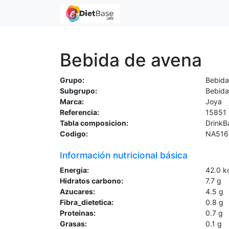
Bebida de avena
Grupo:
Bebida
Subgrupo:
Bebida
Marca:
Joya
Referencia:
15851
Tabla composicion:
DrinkB
Codigo:
NA516
Información nutricional básica
Energia:
42.0
k
Hidratos carbono:
7.7
g
Azucares:
4.5
g
Fibra_dietetica:
0.8
g
Proteinas:
0.7
g
Grasas:
0.1
g