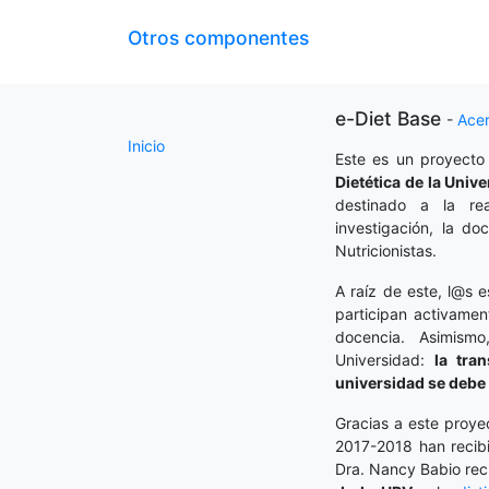
Otros componentes
e-Diet Base
-
Ace
Inicio
Este es un proyecto
Dietética
de la Unive
destinado a la rea
investigación, la do
Nutricionistas.
A raíz de este, l@s e
participan activamen
docencia. Asimism
Universidad:
la tra
universidad se debe 
Gracias a este proye
2017-2018 han recibi
Dra. Nancy Babio rec