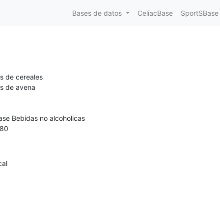
Bases de datos
CeliacBase
SportSBase
s de cereales
s de avena
ase Bebidas no alcoholicas
80
cal