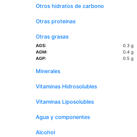
Otros hidratos de carbono
Otras proteinas
Otras grasas
AGS:
0.3
g
AGM:
0.4
g
AGP:
0.5
g
Minerales
Vitaminas Hidrosolubles
Vitaminas Liposolubles
Agua y componentes
Alcohol