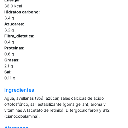
36.0
kcal
Hidratos carbono:
3.4
g
Azucares:
3.2
g
Fibra_dietetica:
0.4
g
Proteinas:
0.6
g
Grasas:
2.1
g
Sal:
0.11
g
Ingredientes
Agua, avellanas (3%), azúcar, sales cálcicas de ácido
ortofosfórico, sal, estabilizante (goma gellan), aroma y
vitaminas A (acetato de retinilo), D (ergocalciferol) y B12
(cianocobalamina).