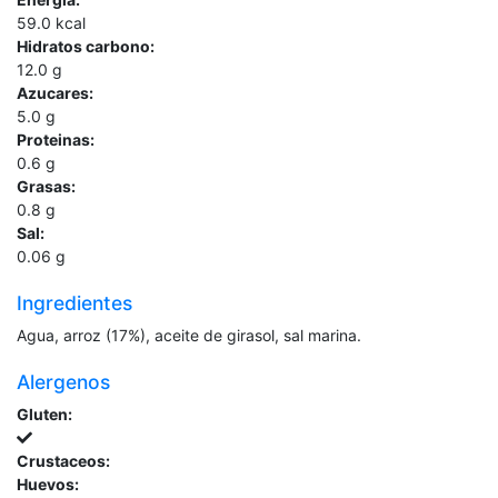
59.0
kcal
Hidratos carbono:
12.0
g
Azucares:
5.0
g
Proteinas:
0.6
g
Grasas:
0.8
g
Sal:
0.06
g
Ingredientes
Agua, arroz (17%), aceite de girasol, sal marina.
Alergenos
Gluten:
Crustaceos:
Huevos: