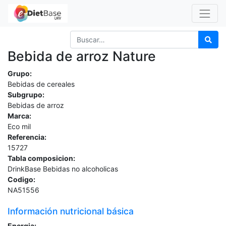
Bebida de arroz Nature
Grupo:
Bebidas de cereales
Subgrupo:
Bebidas de arroz
Marca:
Eco mil
Referencia:
15727
Tabla composicion:
DrinkBase Bebidas no alcoholicas
Codigo:
NA51556
Información nutricional básica
Energia: