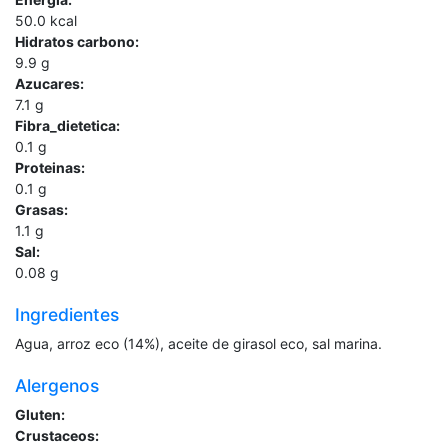
50.0
kcal
Hidratos carbono:
9.9
g
Azucares:
7.1
g
Fibra_dietetica:
0.1
g
Proteinas:
0.1
g
Grasas:
1.1
g
Sal:
0.08
g
Ingredientes
Agua, arroz eco (14%), aceite de girasol eco, sal marina.
Alergenos
Gluten:
Crustaceos: