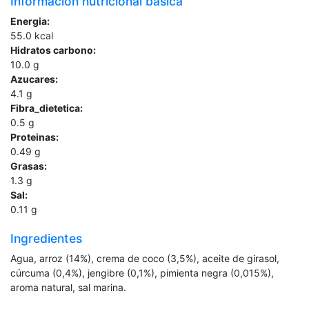
Información nutricional básica
Energia:
55.0
kcal
Hidratos carbono:
10.0
g
Azucares:
4.1
g
Fibra_dietetica:
0.5
g
Proteinas:
0.49
g
Grasas:
1.3
g
Sal:
0.11
g
Ingredientes
Agua, arroz (14%), crema de coco (3,5%), aceite de girasol,
cúrcuma (0,4%), jengibre (0,1%), pimienta negra (0,015%),
aroma natural, sal marina.