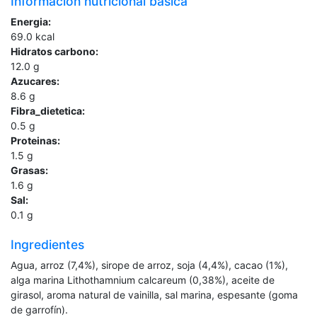
Información nutricional básica
Energia:
69.0
kcal
Hidratos carbono:
12.0
g
Azucares:
8.6
g
Fibra_dietetica:
0.5
g
Proteinas:
1.5
g
Grasas:
1.6
g
Sal:
0.1
g
Ingredientes
Agua, arroz (7,4%), sirope de arroz, soja (4,4%), cacao (1%),
alga marina Lithothamnium calcareum (0,38%), aceite de
girasol, aroma natural de vainilla, sal marina, espesante (goma
de garrofín).