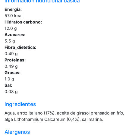
Información nutricional básica
Energia:
57.0
kcal
Hidratos carbono:
12.0
g
Azucares:
5.5
g
Fibra_dietetica:
0.49
g
Proteinas:
0.49
g
Grasas:
1.0
g
Sal:
0.08
g
Ingredientes
Agua, arroz italiano (17%), aceite de girasol prensado en frío,
alga Lithothamnium Calcareum (0,4%), sal marina.
Alergenos