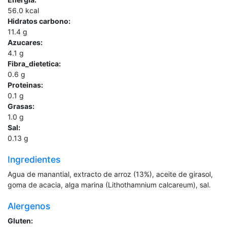
56.0
kcal
Hidratos carbono:
11.4
g
Azucares:
4.1
g
Fibra_dietetica:
0.6
g
Proteinas:
0.1
g
Grasas:
1.0
g
Sal:
0.13
g
Ingredientes
Agua de manantial, extracto de arroz (13%), aceite de girasol,
goma de acacia, alga marina (Lithothamnium calcareum), sal.
Alergenos
Gluten: