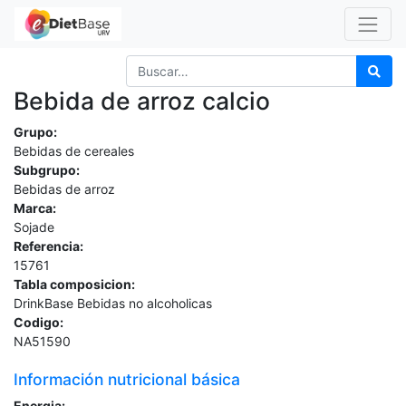
Bebida de arroz calcio
Grupo:
Bebidas de cereales
Subgrupo:
Bebidas de arroz
Marca:
Sojade
Referencia:
15761
Tabla composicion:
DrinkBase Bebidas no alcoholicas
Codigo:
NA51590
Información nutricional básica
Energia: