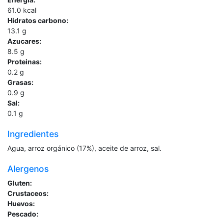
61.0
kcal
Hidratos carbono:
13.1
g
Azucares:
8.5
g
Proteinas:
0.2
g
Grasas:
0.9
g
Sal:
0.1
g
Ingredientes
Agua, arroz orgánico (17%), aceite de arroz, sal.
Alergenos
Gluten:
Crustaceos:
Huevos:
Pescado: