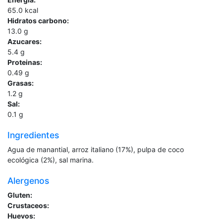
65.0
kcal
Hidratos carbono:
13.0
g
Azucares:
5.4
g
Proteinas:
0.49
g
Grasas:
1.2
g
Sal:
0.1
g
Ingredientes
Agua de manantial, arroz italiano (17%), pulpa de coco
ecológica (2%), sal marina.
Alergenos
Gluten:
Crustaceos:
Huevos: