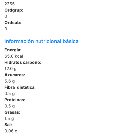
2355
Ordgrup:
0
Ordsub:
0
Información nutricional básica
Energia:
65.0
kcal
Hidratos carbono:
12.0
g
Azucares:
5.6
g
Fibra_dietetica:
0.5
g
Proteinas:
0.5
g
Grasas:
1.5
g
Sal:
0.06
g