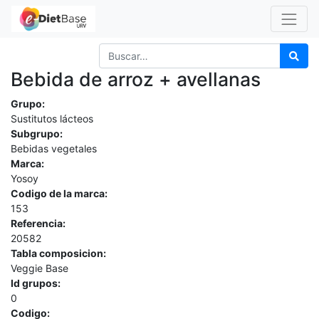
Bebida de arroz + avellanas
Grupo:
Sustitutos lácteos
Subgrupo:
Bebidas vegetales
Marca:
Yosoy
Codigo de la marca:
153
Referencia:
20582
Tabla composicion:
Veggie Base
Id grupos:
0
Codigo: