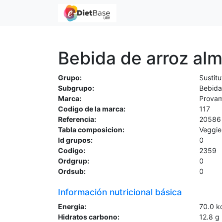
Bebida de arroz al
Grupo:
Sustitu
Subgrupo:
Bebida
Marca:
Provam
Codigo de la marca:
117
Referencia:
20586
Tabla composicion:
Veggie
Id grupos:
0
Codigo:
2359
Ordgrup:
0
Ordsub:
0
Información nutricional básica
Energia:
70.0
k
Hidratos carbono:
12.8
g