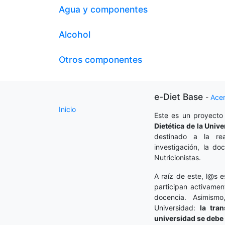
Agua y componentes
Alcohol
Otros componentes
e-Diet Base
-
Ace
Inicio
Este es un proyecto
Dietética
de la Unive
destinado a la rea
investigación, la do
Nutricionistas.
A raíz de este, l@s e
participan activamen
docencia. Asimism
Universidad:
la tra
universidad se debe 