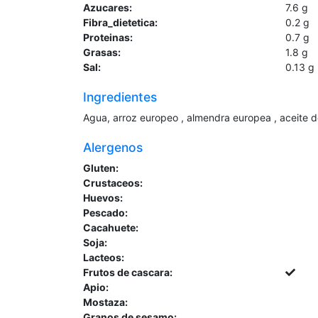
Azucares:
7.6
g
Fibra_dietetica:
0.2
g
Proteinas:
0.7
g
Grasas:
1.8
g
Sal:
0.13
g
Ingredientes
Agua, arroz europeo , almendra europea , aceite de
Alergenos
Gluten:
Crustaceos:
Huevos:
Pescado:
Cacahuete:
Soja:
Lacteos:
Frutos de cascara:
Apio:
Mostaza:
Granos de sesamo: