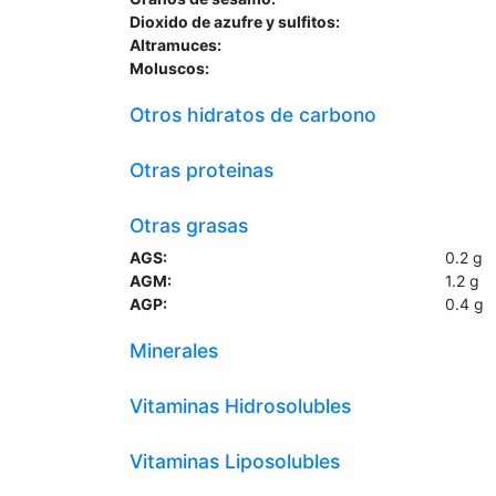
Dioxido de azufre y sulfitos:
Altramuces:
Moluscos:
Otros hidratos de carbono
Otras proteinas
Otras grasas
AGS:
0.2
g
AGM:
1.2
g
AGP:
0.4
g
Minerales
Vitaminas Hidrosolubles
Vitaminas Liposolubles