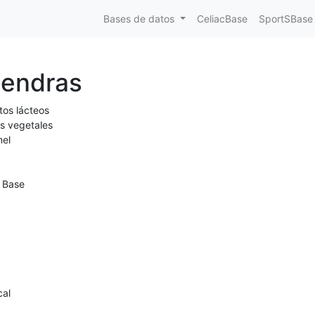
Bases de datos
CeliacBase
SportSBase
mendras
tos lácteos
s vegetales
el
 Base
cal