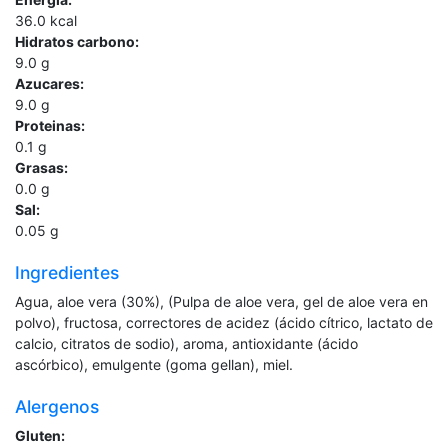
36.0
kcal
Hidratos carbono:
9.0
g
Azucares:
9.0
g
Proteinas:
0.1
g
Grasas:
0.0
g
Sal:
0.05
g
Ingredientes
Agua, aloe vera (30%), (Pulpa de aloe vera, gel de aloe vera en
polvo), fructosa, correctores de acidez (ácido cítrico, lactato de
calcio, citratos de sodio), aroma, antioxidante (ácido
ascórbico), emulgente (goma gellan), miel.
Alergenos
Gluten: