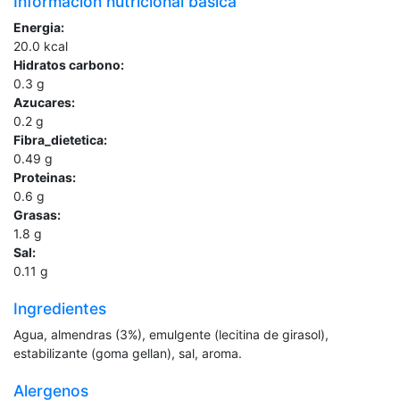
Información nutricional básica
Energia:
20.0
kcal
Hidratos carbono:
0.3
g
Azucares:
0.2
g
Fibra_dietetica:
0.49
g
Proteinas:
0.6
g
Grasas:
1.8
g
Sal:
0.11
g
Ingredientes
Agua, almendras (3%), emulgente (lecitina de girasol),
estabilizante (goma gellan), sal, aroma.
Alergenos