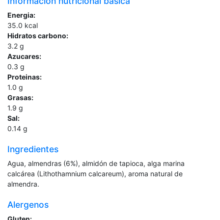
Información nutricional básica
Energia:
35.0
kcal
Hidratos carbono:
3.2
g
Azucares:
0.3
g
Proteinas:
1.0
g
Grasas:
1.9
g
Sal:
0.14
g
Ingredientes
Agua, almendras (6%), almidón de tapioca, alga marina
calcárea (Lithothamnium calcareum), aroma natural de
almendra.
Alergenos
Gluten: