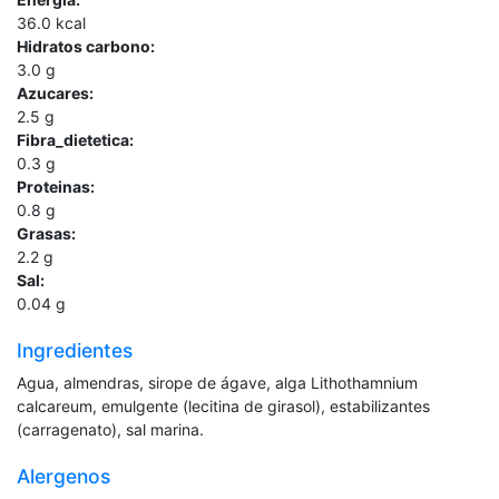
36.0
kcal
Hidratos carbono:
3.0
g
Azucares:
2.5
g
Fibra_dietetica:
0.3
g
Proteinas:
0.8
g
Grasas:
2.2
g
Sal:
0.04
g
Ingredientes
Agua, almendras, sirope de ágave, alga Lithothamnium
calcareum, emulgente (lecitina de girasol), estabilizantes
(carragenato), sal marina.
Alergenos