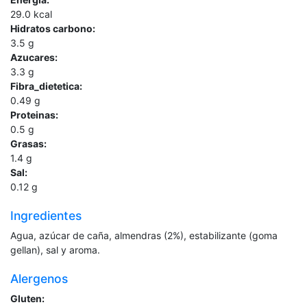
29.0
kcal
Hidratos carbono:
3.5
g
Azucares:
3.3
g
Fibra_dietetica:
0.49
g
Proteinas:
0.5
g
Grasas:
1.4
g
Sal:
0.12
g
Ingredientes
Agua, azúcar de caña, almendras (2%), estabilizante (goma
gellan), sal y aroma.
Alergenos
Gluten: