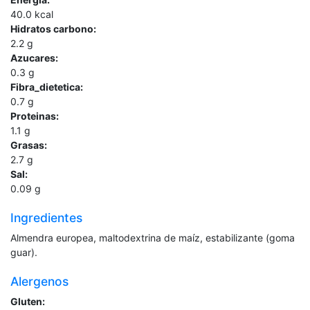
40.0
kcal
Hidratos carbono:
2.2
g
Azucares:
0.3
g
Fibra_dietetica:
0.7
g
Proteinas:
1.1
g
Grasas:
2.7
g
Sal:
0.09
g
Ingredientes
Almendra europea, maltodextrina de maíz, estabilizante (goma
guar).
Alergenos
Gluten: