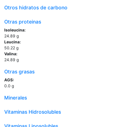
Otros hidratos de carbono
Otras proteinas
Isoleucina:
24.89
g
Leucina:
50.22
g
Valina:
24.89
g
Otras grasas
AGS:
0.0
g
Minerales
Vitaminas Hidrosolubles
Vitaminas Liposolubles