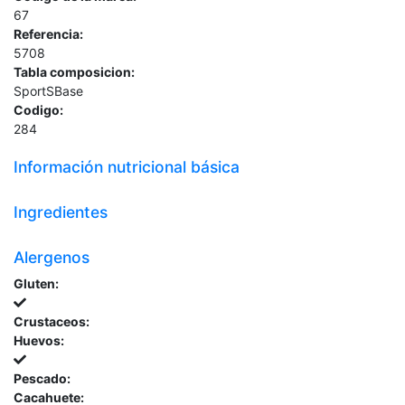
67
Referencia:
5708
Tabla composicion:
SportSBase
Codigo:
284
Información nutricional básica
Ingredientes
Alergenos
Gluten:
Crustaceos:
Huevos:
Pescado:
Cacahuete: