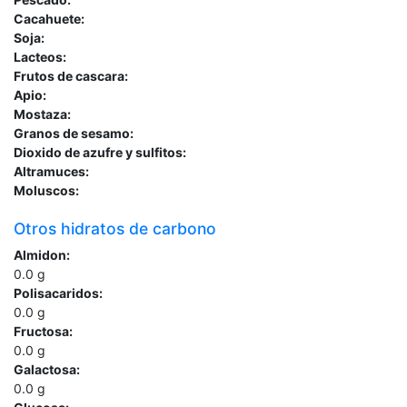
Cacahuete:
Soja:
Lacteos:
Frutos de cascara:
Apio:
Mostaza:
Granos de sesamo:
Dioxido de azufre y sulfitos:
Altramuces:
Moluscos:
Otros hidratos de carbono
Almidon:
0.0
g
Polisacaridos:
0.0
g
Fructosa:
0.0
g
Galactosa:
0.0
g