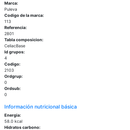
Marca:
Puleva
Codigo de la marca:
113
Referencia:
2801
Tabla composicion:
CeliacBase
Id grupos:
4
Codigo:
2103
Ordgrup:
0
Ordsub:
0
Información nutricional básica
Energia:
58.0
kcal
Hidratos carbono: